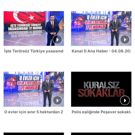
İşte Terörsüz Türkiye yasasındaki 12 madde!
Kanal D Ana Haber - 04.08.2026
O evler için sınır 5 hektardan 2'ye indirildi!
Polis eşliğinde Peşaver sokakları