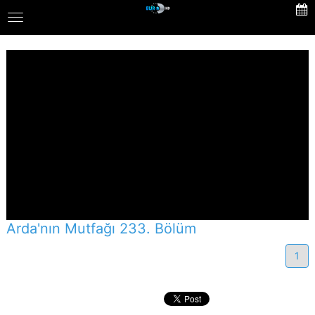
Skip
Toggle
to
navigation
main
content
Arda'nın Mutfağı 233. Bölüm
1