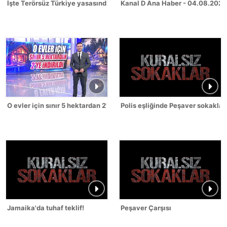
İşte Terörsüz Türkiye yasasındaki 12 madde!
Kanal D Ana Haber - 04.08.2026
O evler için sınır 5 hektardan 2'ye indirildi!
Polis eşliğinde Peşaver sokakları
Jamaika'da tuhaf teklif!
Peşaver Çarşısı