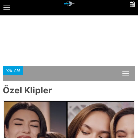
Skip
Toggle
to
navigation
main
content
YALAN
Toggl
naviga
Özel Klipler