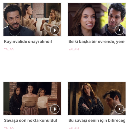
Kayınvalide onayı alındı!
Belki başka bir evrende, yenide
YALAN
YALAN
Savaşa son nokta konuldu!
Bu savaşı senin için bitireceği
YALAN
YALAN