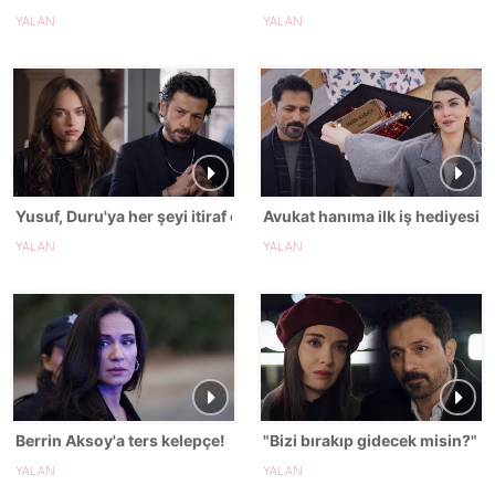
YALAN
YALAN
Yusuf, Duru'ya her şeyi itiraf etti!
Avukat hanıma ilk iş hediyesi!
YALAN
YALAN
Berrin Aksoy'a ters kelepçe!
"Bizi bırakıp gidecek misin?"
YALAN
YALAN