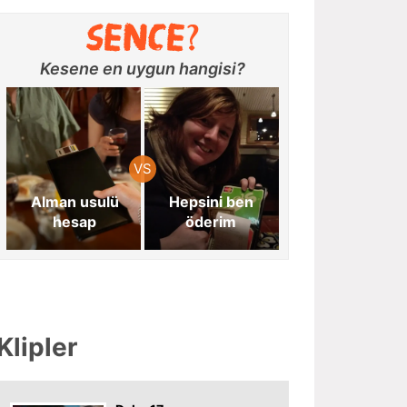
Kesene en uygun hangisi?
Alman usulü
Hepsini ben
hesap
öderim
Klipler