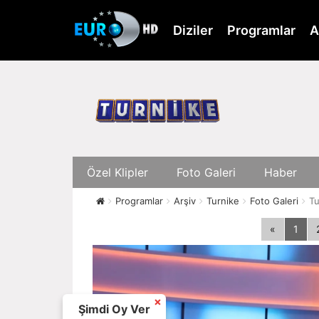
Skip
to
Diziler
Programlar
A
main
content
Özel Klipler
Foto Galeri
Haber
Programlar
Arşiv
Turnike
Foto Galeri
Tu
«
1
×
Şimdi Oy Ver