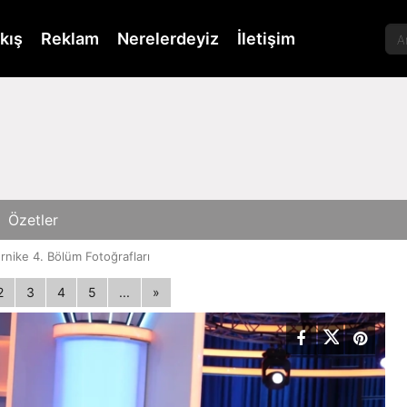
kış
Reklam
Nerelerdeyiz
İletişim
Özetler
rnike 4. Bölüm Fotoğrafları
2
3
4
5
...
»