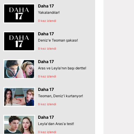
Daha 17
Yakalandılar!
0 kez izlendi
Daha 17
Deniz'e Teoman şakası!
0 kez izlendi
Daha 17
Aras ve Leyla'nın başı dertte!
0 kez izlendi
Daha 17
Teoman, Deniz'i kurtarıyor!
0 kez izlendi
Daha 17
Leyla'dan Aras'a test!
0 kez izlendi