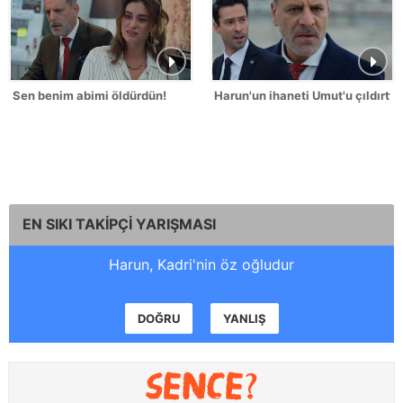
Sen benim abimi öldürdün!
Harun'un ihaneti Umut'u çıldırttı!
EN SIKI TAKİPÇİ YARIŞMASI
Harun, Kadri'nin öz oğludur
DOĞRU
YANLIŞ