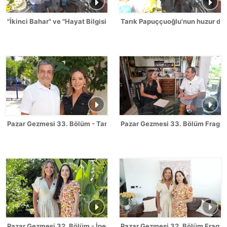
"İkinci Bahar" ve "Hayat Bilgisi" anıları!
Tarık Papuççuoğlu'nun huzur do
Pazar Gezmesi 33. Bölüm - Tarık Papuççuoğlu
Pazar Gezmesi 33. Bölüm Fragma
Pazar Gezmesi 32. Bölüm - İpek Açar Kömürcü
Pazar Gezmesi 32. Bölüm Fragma