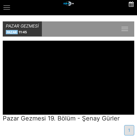
Skip
Toggle
to
navigation
main
content
PAZAR GEZMESİ
Toggl
11:45
PAZAR
naviga
Pazar Gezmesi 19. Bölüm - Şenay Gürler
1