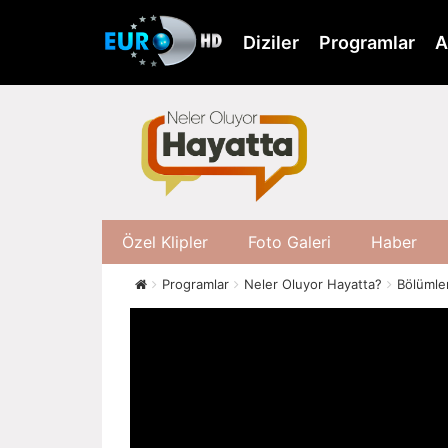
Skip
to
Diziler
Programlar
A
main
content
Özel Klipler
Foto Galeri
Haber
Programlar
Neler Oluyor Hayatta?
Bölümle