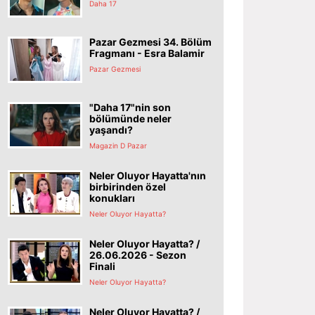
Daha 17
Pazar Gezmesi 34. Bölüm
Fragmanı - Esra Balamir
Pazar Gezmesi
"Daha 17"nin son
bölümünde neler
yaşandı?
Magazin D Pazar
Neler Oluyor Hayatta'nın
birbirinden özel
konukları
Neler Oluyor Hayatta?
Neler Oluyor Hayatta? /
26.06.2026 - Sezon
Finali
Neler Oluyor Hayatta?
Neler Oluyor Hayatta? /