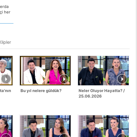
Ferda
çi her
lipler
ta'nın
Bu yıl nelere güldük?
Neler Oluyor Hayatta? /
25.06.2026