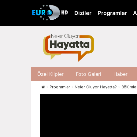
Skip
to
Diziler
Programlar
A
main
content
Özel Klipler
Foto Galeri
Haber
Programlar
Neler Oluyor Hayatta?
Bölümle