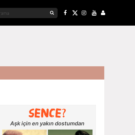
Aşk için en yakın dostumdan