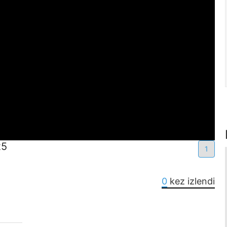
25
1
0
kez izlendi