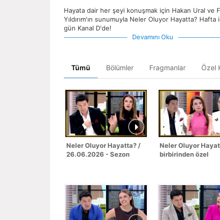
Hayata dair her şeyi konuşmak için Hakan Ural ve 
Yıldırım'ın sunumuyla Neler Oluyor Hayatta? Hafta i
gün Kanal D'de!
Devamını Oku
Tümü
Bölümler
Fragmanlar
Özel K
Neler Oluyor Hayatta? /
Neler Oluyor Hayat
26.06.2026 - Sezon
birbirinden özel
Finali
konukları