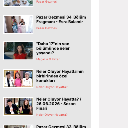
Pazar Gezmesi
Pazar Gezmesi 34. Bölüm
Fragmanı - Esra Balamir
Pazar Gezmesi
"Daha 17"nin son
bölümünde neler
yaşandı?
Magazin D Pazar
Neler Oluyor Hayatta'nın
birbirinden özel
konukları
Neler Oluyor Hayatta?
Neler Oluyor Hayatta? /
26.06.2026 - Sezon
Finali
Neler Oluyor Hayatta?
Pazar Gezmesi 33. Bölüm