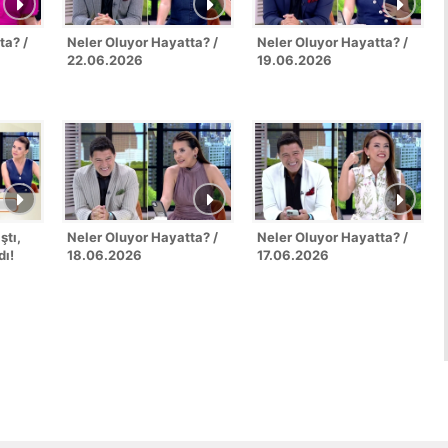
ta? /
Neler Oluyor Hayatta? /
Neler Oluyor Hayatta? /
22.06.2026
19.06.2026
ştı,
Neler Oluyor Hayatta? /
Neler Oluyor Hayatta? /
dı!
18.06.2026
17.06.2026