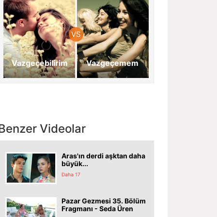
Vazgeçebilirim
Vazgeçemem
Benzer Videolar
Aras'ın derdi aşktan daha
büyük...
Daha 17
Pazar Gezmesi 35. Bölüm
Fragmanı - Seda Üren