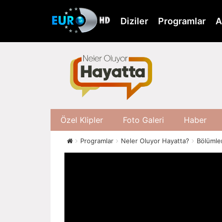
Skip
to
Diziler
Programlar
A
main
content
Özel Klipler
Foto Galeri
Haber
Programlar
Neler Oluyor Hayatta?
Bölümle