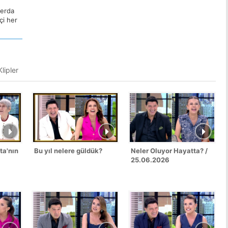
Ferda
çi her
lipler
ta'nın
Bu yıl nelere güldük?
Neler Oluyor Hayatta? /
25.06.2026