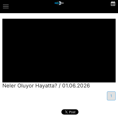
Skip
Toggle
to
navigation
main
content
Neler Oluyor Hayatta? / 01.06.2026
1