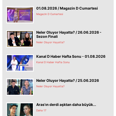
01.08.2026 / Magazin D Cumartesi
Magazin D Cumartesi
Neler Oluyor Hayatta? / 26.06.2026 -
Sezon Finali
Neler Oluyor Hayatta?
Kanal D Haber Hafta Sonu - 01.08.2026
Kanal D Haber Hafta Sonu
Neler Oluyor Hayatta? / 25.06.2026
Neler Oluyor Hayatta?
Aras'ın derdi aşktan daha büyük...
Daha 17