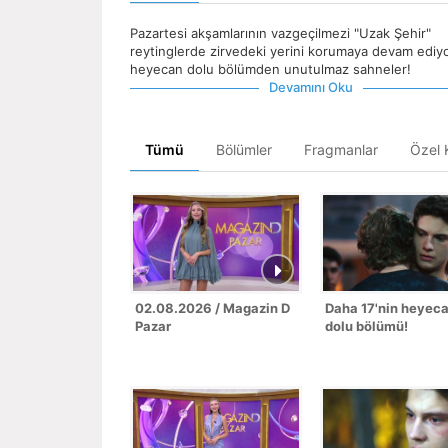
Pazartesi akşamlarının vazgeçilmezi "Uzak Şehir"
reytinglerde zirvedeki yerini korumaya devam ediyo
heyecan dolu bölümden unutulmaz sahneler!
Devamını Oku
Tümü
Bölümler
Fragmanlar
Özel K
02.08.2026 / Magazin D
Daha 17'nin heyec
Pazar
dolu bölümü!