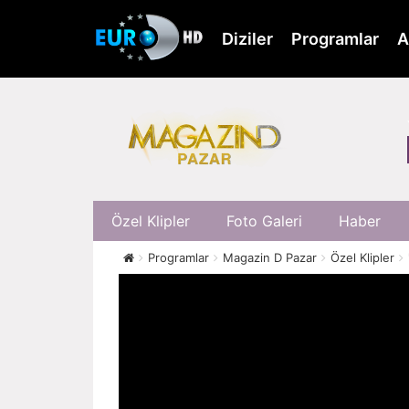
Skip
to
Diziler
Programlar
A
main
content
Özel Klipler
Foto Galeri
Haber
Programlar
Magazin D Pazar
Özel Klipler