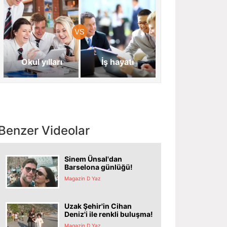
Okul yılları
İş hayatı
Benzer Videolar
Sinem Ünsal'dan
Barselona günlüğü!
Magazin D Yaz
Uzak Şehir'in Cihan
Deniz'i ile renkli buluşma!
Magazin D Yaz