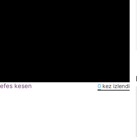
nefes kesen
0
kez izlendi