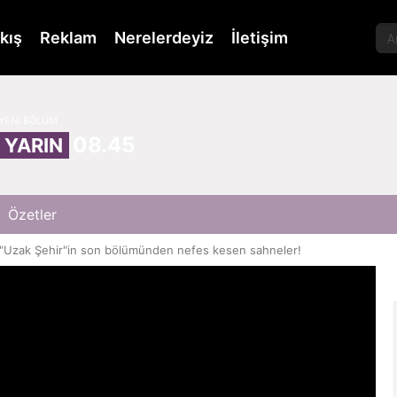
kış
Reklam
Nerelerdeyiz
İletişim
YENİ BÖLÜM
08.45
YARIN
Özetler
"Uzak Şehir"in son bölümünden nefes kesen sahneler!