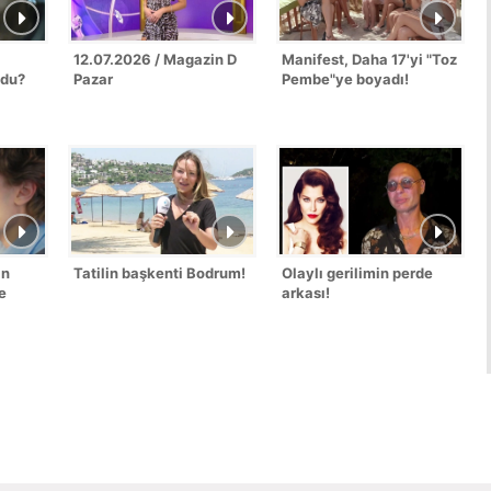
12.07.2026 / Magazin D
Manifest, Daha 17'yi "Toz
ldu?
Pazar
Pembe"ye boyadı!
an
Tatilin başkenti Bodrum!
Olaylı gerilimin perde
e
arkası!