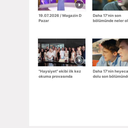
19.07.2026 / Magazin D
Daha 17'nin son
Pazar
bölümünde neler o
"Haysiyet" ekibi ilk kez
Daha 17'nin heyec
okuma provasında
dolu son bölümünd
buluştu!
neler oldu?