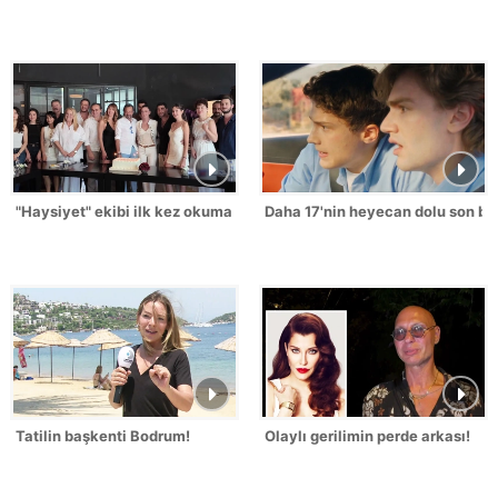
"Haysiyet" ekibi ilk kez okuma provasında buluştu!
Daha 17'nin heyecan dolu son bö
Tatilin başkenti Bodrum!
Olaylı gerilimin perde arkası!