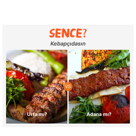
Kebapçıdasın
Urfa mı?
Adana mı?