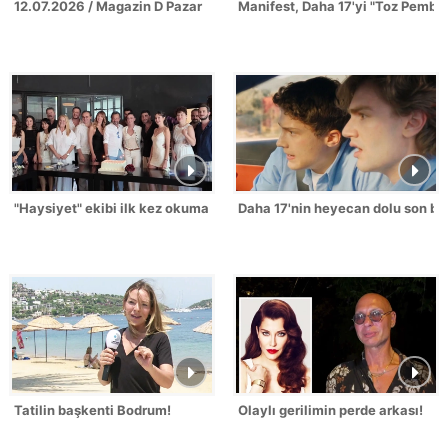
12.07.2026 / Magazin D Pazar
Manifest, Daha 17'yi "Toz Pembe
"Haysiyet" ekibi ilk kez okuma provasında buluştu!
Daha 17'nin heyecan dolu son bö
Tatilin başkenti Bodrum!
Olaylı gerilimin perde arkası!