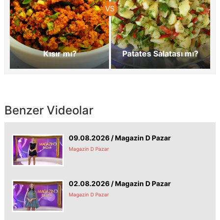
Kısır mı?
Patates Salatası mı?
Benzer Videolar
09.08.2026 / Magazin D Pazar
Magazin D Pazar
02.08.2026 / Magazin D Pazar
Magazin D Pazar