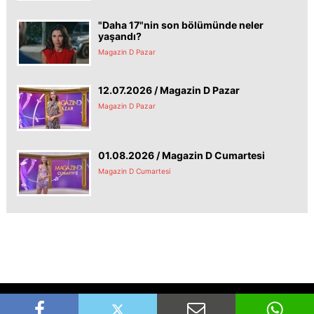
"Daha 17"nin son bölümünde neler
yaşandı?
Magazin D Pazar
12.07.2026 / Magazin D Pazar
Magazin D Pazar
01.08.2026 / Magazin D Cumartesi
Magazin D Cumartesi