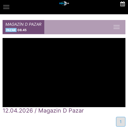
Skip
Toggle
to
navigation
main
content
MAGAZİN D PAZAR
Toggl
08.45
PAZAR
naviga
12.04.2026 / Magazin D Pazar
1