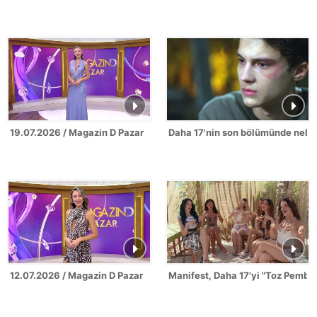
19.07.2026 / Magazin D Pazar
Daha 17'nin son bölümünde neler
12.07.2026 / Magazin D Pazar
Manifest, Daha 17'yi "Toz Pembe