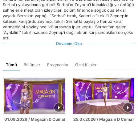
Serhat’ı yol ayrımına getirdi! Serhat’ın Zeynep'i kucakladığı ve öptüğü
sahnelerle mest olan izleyiciler, bölüm finalinde soğuk duş etkisi
yaşadı. Berrak’ın yaptığı, “Serhat’ı bırak, Kader’i al” teklifi Zeynep’in
kafasını karıştırdı. Zeynep, teklifi Serhat’la paylaşıp henüz karar
vermediğini söyleyince ikili arasında ipler koptu. Serhat’tan gelen
“Ayrılalım” teklifi sadece Zeynep’i değil ekran karşısındakileri de şoke
etti.
Devamını Oku
Tümü
Bölümler
Fragmanlar
Özel Klipler
01.08.2026 / Magazin D Cumartesi
25.07.2026 / Magazin D Cumarte