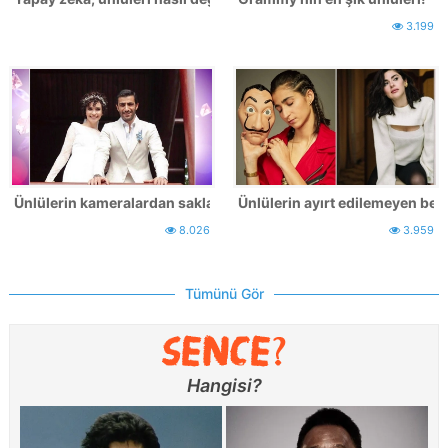
3.199
Ünlülerin kameralardan sakladığı eşleri!
Ünlülerin ayırt edilemeyen benz
8.026
3.959
Tümünü Gör
Hangisi?