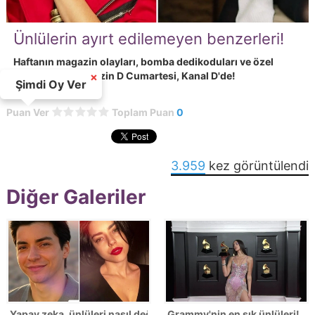
Ünlülerin ayırt edilemeyen benzerleri!
Haftanın magazin olayları, bomba dedikoduları ve özel
haberleriyle Magazin D Cumartesi, Kanal D'de!
×
Şimdi Oy Ver
Puan Ver
Toplam Puan
0
3.959
kez görüntülendi
Diğer Galeriler
Yapay zeka, ünlüleri nasıl değiştirdi?
Grammy'nin en şık ünlüleri!