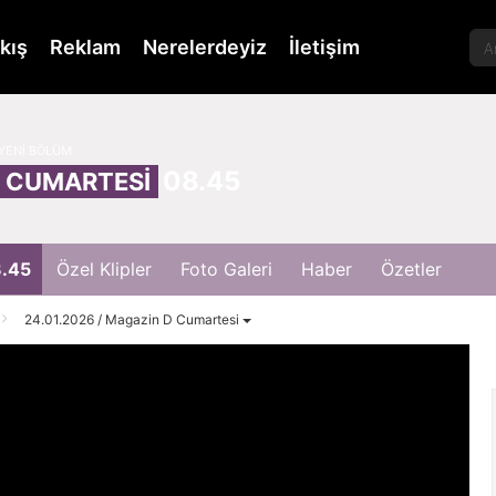
kış
Reklam
Nerelerdeyiz
İletişim
YENİ BÖLÜM
08.45
CUMARTESİ
.45
Özel Klipler
Foto Galeri
Haber
Özetler
24.01.2026 / Magazin D Cumartesi