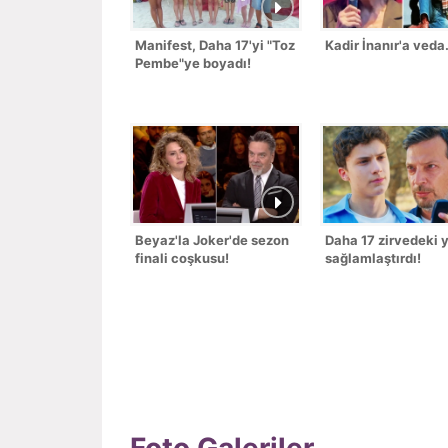
Manifest, Daha 17'yi "Toz
Kadir İnanır'a veda.
Pembe"ye boyadı!
Beyaz'la Joker'de sezon
Daha 17 zirvedeki y
finali coşkusu!
sağlamlaştırdı!
Foto Galeriler