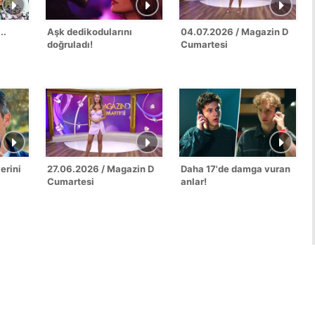
..
Aşk dedikodularını
04.07.2026 / Magazin D
doğruladı!
Cumartesi
erini
27.06.2026 / Magazin D
Daha 17'de damga vuran
Cumartesi
anlar!