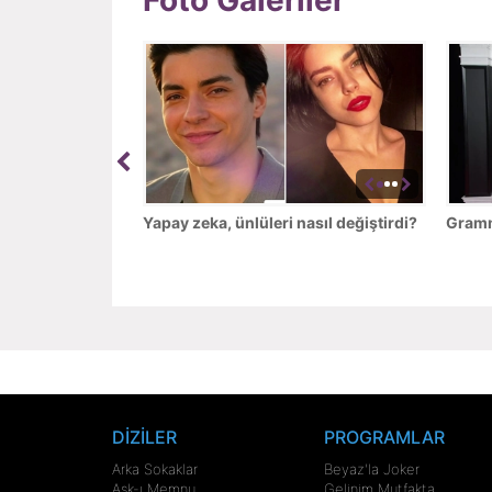
Yapay zeka, ünlüleri nasıl değiştirdi?
Grammy
DİZİLER
PROGRAMLAR
Arka Sokaklar
Beyaz'la Joker
Aşk-ı Memnu
Gelinim Mutfakta