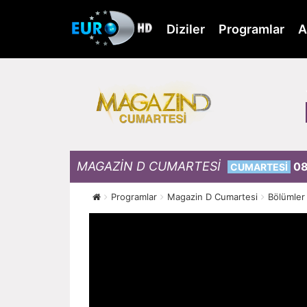
Skip
to
Diziler
Programlar
A
main
content
MAGAZİN D CUMARTESİ
08
CUMARTESİ
Programlar
Magazin D Cumartesi
Bölümler