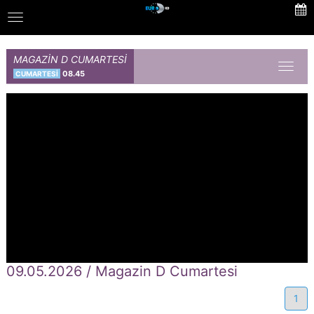
Skip
Toggle
to
navigation
main
content
MAGAZİN D CUMARTESİ
Toggl
08.45
CUMARTESİ
naviga
09.05.2026 / Magazin D Cumartesi
1