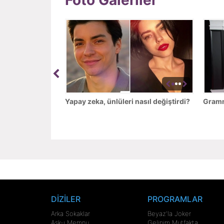
Yapay zeka, ünlüleri nasıl değiştirdi?
Grammy
DİZİLER
PROGRAMLAR
Arka Sokaklar
Beyaz'la Joker
Aşk-ı Memnu
Gelinim Mutfakta