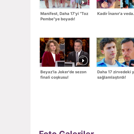
Manifest, Daha 17'yi "Toz
Kadir İnanır'a veda.
Pembe"ye boyadı!
Beyaz'la Joker'de sezon
Daha 17 zirvedeki y
finali coşkusu!
sağlamlaştırdı!
Foto Galeriler