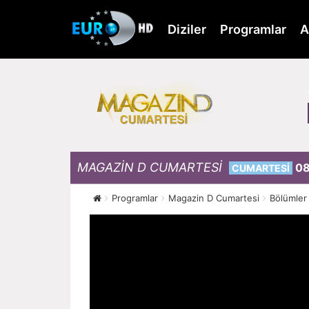
Skip
to
Diziler
Programlar
A
main
content
MAGAZİN D CUMARTESİ
08
CUMARTESİ
Programlar
Magazin D Cumartesi
Bölümler