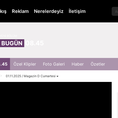
kış
Reklam
Nerelerdeyiz
İletişim
YENİ BÖLÜM
08.45
BUGÜN
.45
Özel Klipler
Foto Galeri
Haber
Özetler
01.11.2025 / Magazin D Cumartesi