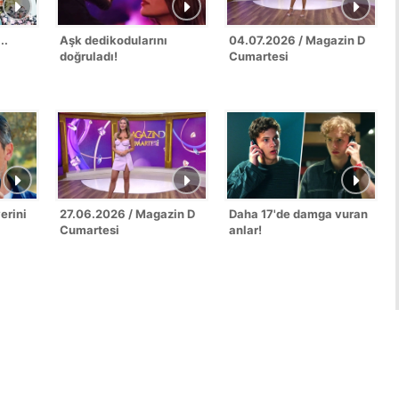
..
Aşk dedikodularını
04.07.2026 / Magazin D
doğruladı!
Cumartesi
erini
27.06.2026 / Magazin D
Daha 17'de damga vuran
Cumartesi
anlar!