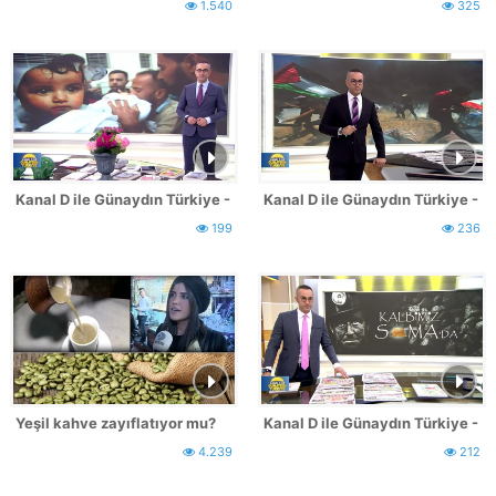
1.540
325
Kanal D ile Günaydın Türkiye - 16.05.2018
Kanal D ile Günaydın Türkiye - 1
199
236
Yeşil kahve zayıflatıyor mu?
Kanal D ile Günaydın Türkiye - 1
4.239
212