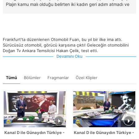
Plajın kamu malı olduğu belirten iki kadın geri adım atmadı ve
haklarında şikayet olduğu gerekçesiyle karakolu götürüldüler
ve 109 TL ceza ödediler.
Hemen izle
Frankfurt'ta düzenlenen Otomobil Fuarı, bu yıl bir ilke ima attı.
Sürücüsüz otomobil, görücü karşısına çıktı! Geleceğin otomobilini
Doğan Tv Ankara Temsilcisi Hakan Çelik, test etti.
Devamını Oku
Tümü
Bölümler
Fragmanlar
Özel Klipler
Kanal D ile Günaydın Türkiye - 18.05.2018 (FİNAL)
Kanal D ile Günaydın Türkiye - 1