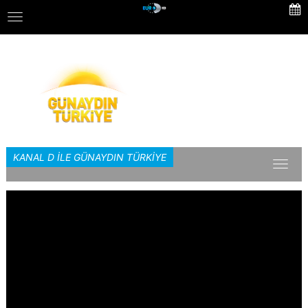
Skip
Toggle
to
navigation
main
content
KANAL D İLE GÜNAYDIN TÜRKİYE
Toggl
naviga