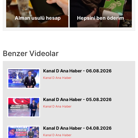
Alman usulü hesap
Hepsini ben öderim
Benzer Videolar
Kanal D Ana Haber - 06.08.2026
Kanal D Ana Haber
Kanal D Ana Haber - 05.08.2026
Kanal D Ana Haber
Kanal D Ana Haber - 04.08.2026
Kanal D Ana Haber