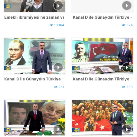
Emekli ikramiyesi ne zaman veriliyor?
Kanal D ile Günaydın Türkiye - 1
18.164
324
Kanal D ile Günaydın Türkiye - 10.05.2018
Kanal D ile Günaydın Türkiye - 
281
239