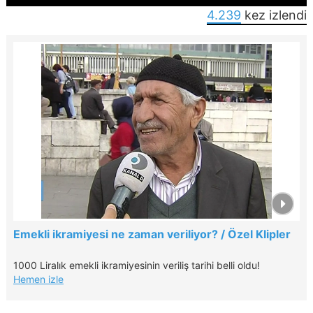
4.239
kez izlendi
Emekli ikramiyesi ne zaman veriliyor? / Özel Klipler
1000 Liralık emekli ikramiyesinin veriliş tarihi belli oldu!
Hemen izle