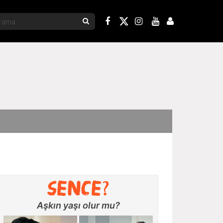
Aşkın yaşı olur mu?