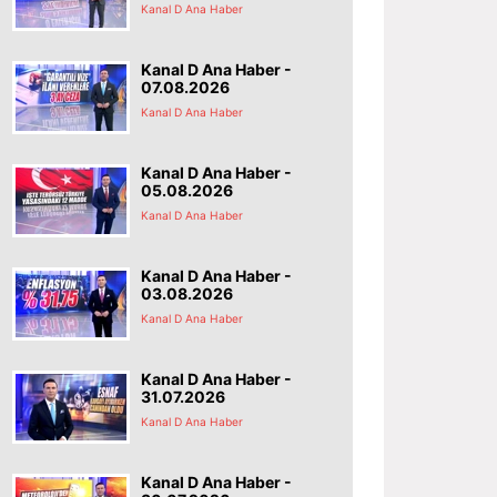
Kanal D Ana Haber
Kanal D Ana Haber -
07.08.2026
Kanal D Ana Haber
Kanal D Ana Haber -
05.08.2026
Kanal D Ana Haber
Kanal D Ana Haber -
03.08.2026
Kanal D Ana Haber
Kanal D Ana Haber -
31.07.2026
Kanal D Ana Haber
Kanal D Ana Haber -