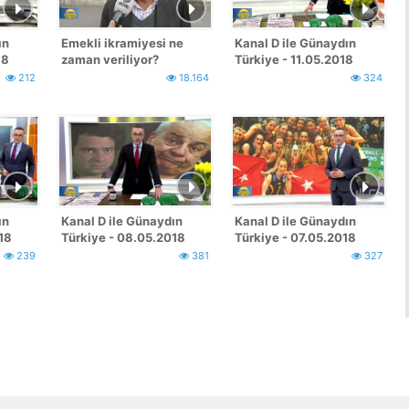
ın
Emekli ikramiyesi ne
Kanal D ile Günaydın
18
zaman veriliyor?
Türkiye - 11.05.2018
212
18.164
324
ın
Kanal D ile Günaydın
Kanal D ile Günaydın
18
Türkiye - 08.05.2018
Türkiye - 07.05.2018
239
381
327