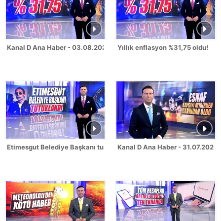
Kanal D Ana Haber - 03.08.2026
Yıllık enflasyon %31,75 oldu!
Etimesgut Belediye Başkanı tutuklandı!
Kanal D Ana Haber - 31.07.2026