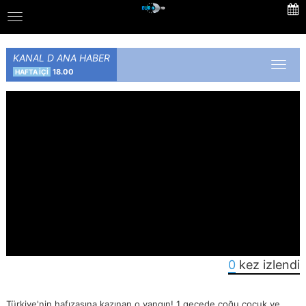
Skip
Toggle
to
navigation
main
content
KANAL D ANA HABER
Toggl
18.00
HAFTA İÇİ
naviga
0
kez izlendi
Türkiye'nin hafızasına kazınan o yangın! 1 gecede çoğu çocuk ve