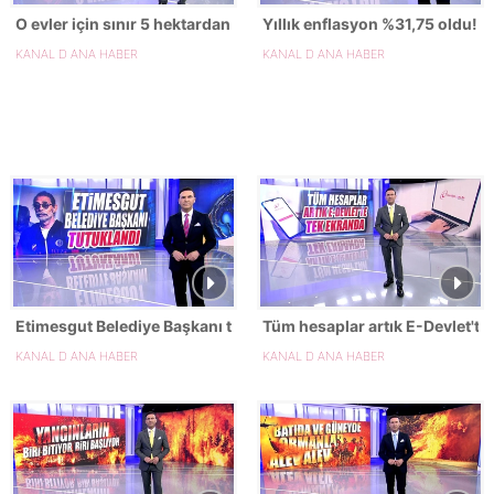
O evler için sınır 5 hektardan 2'ye indirildi!
Yıllık enflasyon %31,75 oldu!
KANAL D ANA HABER
KANAL D ANA HABER
Etimesgut Belediye Başkanı tutuklandı!
Tüm hesaplar artık E-Devlet'te
KANAL D ANA HABER
KANAL D ANA HABER