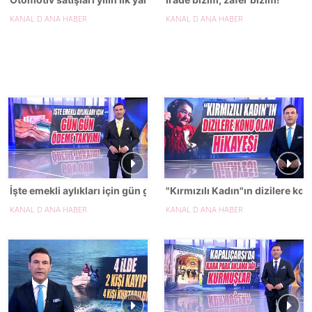
KANAL D ANA HABER
KANAL D ANA HABER
İşte emekli aylıkları için gün gün ödeme takvimi
"Kırmızılı Kadın"ın dizilere ko
KANAL D ANA HABER
KANAL D ANA HABER