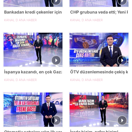
Bankadan kredi çekenler için kritik karar!
CHP grubuna veda etti; Yeni Pa
KANAL D ANA HABER
KANAL D ANA HABER
İspanya kazandı, en çok Gazze sevindi!
ÖTV düzenlemesinde çekiş krit
KANAL D ANA HABER
KANAL D ANA HABER
Otomotiv satışları yılın ilk yarısında frene bastı
İrade bizim, zafer bizim!