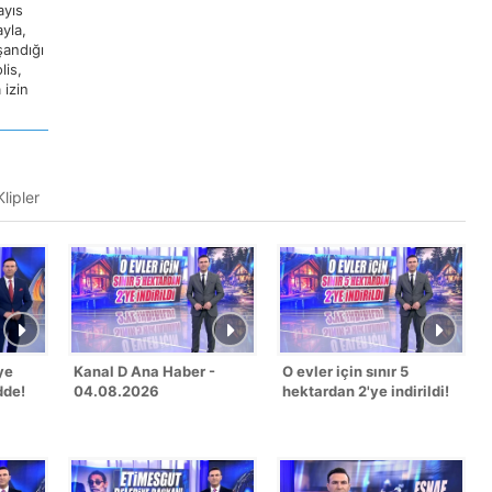
ayıs
ayla,
şandığı
lis,
 izin
lipler
ye
Kanal D Ana Haber -
O evler için sınır 5
dde!
04.08.2026
hektardan 2'ye indirildi!