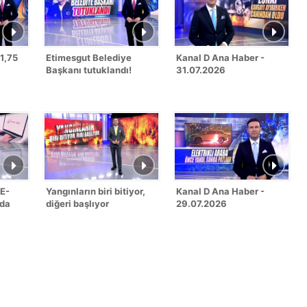
31,75
Etimesgut Belediye
Kanal D Ana Haber -
Başkanı tutuklandı!
31.07.2026
 E-
Yangınların biri bitiyor,
Kanal D Ana Haber -
nda
diğeri başlıyor
29.07.2026