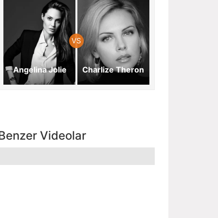
Angelina Jolie
Charlize Theron
Benzer Videolar