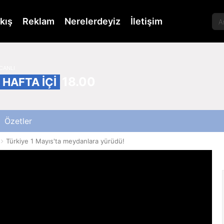
kış
Reklam
Nerelerdeyiz
İletişim
CANLI
18.00
HAFTA İÇİ
Özetler
Türkiye 1 Mayıs'ta meydanlara yürüdü!