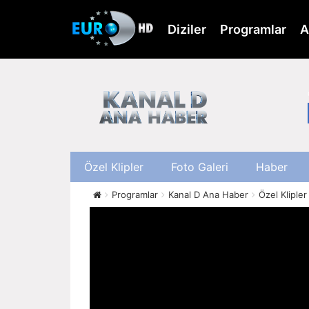
Skip
to
Diziler
Programlar
A
main
content
Özel Klipler
Foto Galeri
Haber
Programlar
Kanal D Ana Haber
Özel Klipler