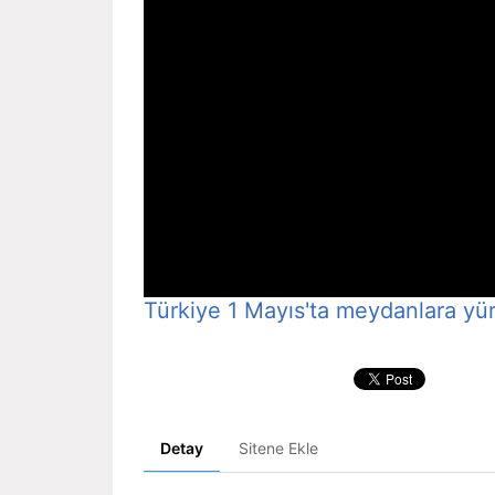
Türkiye 1 Mayıs'ta meydanlara yü
Detay
Sitene Ekle