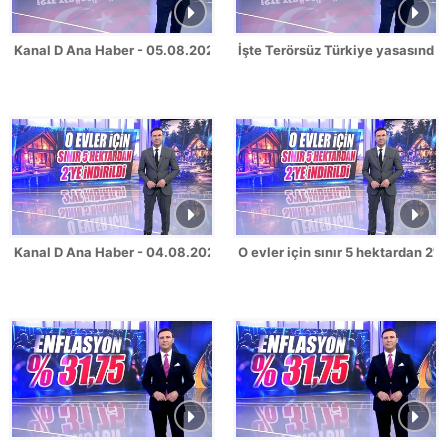
Kanal D Ana Haber - 05.08.2026
İşte Terörsüz Türkiye yasasında
Kanal D Ana Haber - 04.08.2026
O evler için sınır 5 hektardan 2'ye