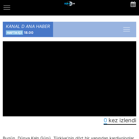
Skip
Toggle
to
navigation
main
content
KANAL D ANA HABER
Toggl
18.00
HAFTA İÇİ
naviga
0
kez izlendi
Bugün, Dünya Kalp Günü. Türkiye'nin dört bir yanından kardiyologlar