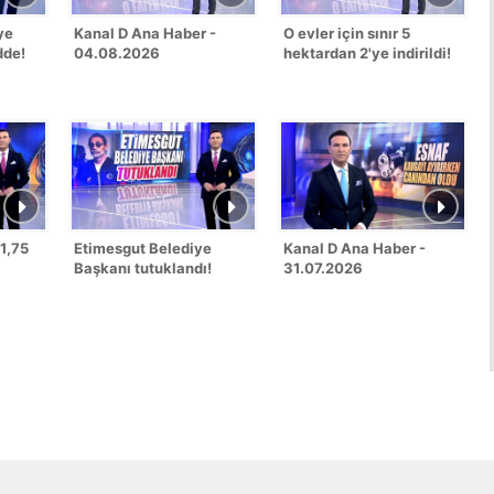
ye
Kanal D Ana Haber -
O evler için sınır 5
dde!
04.08.2026
hektardan 2'ye indirildi!
31,75
Etimesgut Belediye
Kanal D Ana Haber -
Başkanı tutuklandı!
31.07.2026