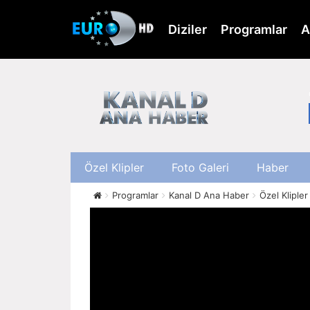
Skip
to
Diziler
Programlar
A
main
content
Özel Klipler
Foto Galeri
Haber
Programlar
Kanal D Ana Haber
Özel Klipler