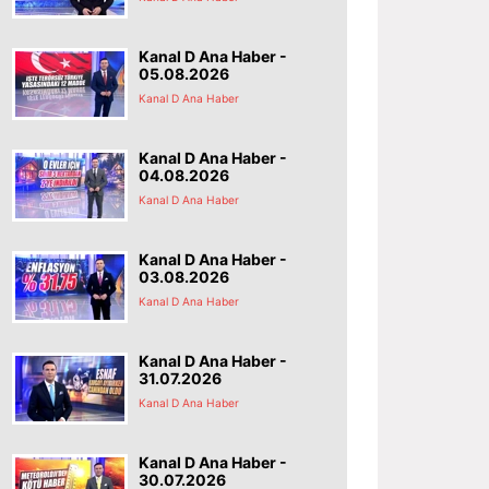
Kanal D Ana Haber -
05.08.2026
Kanal D Ana Haber
Kanal D Ana Haber -
04.08.2026
Kanal D Ana Haber
Kanal D Ana Haber -
03.08.2026
Kanal D Ana Haber
Kanal D Ana Haber -
31.07.2026
Kanal D Ana Haber
Kanal D Ana Haber -
30.07.2026