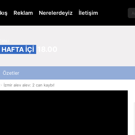
kış
Reklam
Nerelerdeyiz
İletişim
CANLI
18.00
HAFTA İÇİ
Özetler
İzmir alev alev: 2 can kaybı!