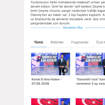
Yurdumuzun farklı noktalarında maalesef orman yan
devam ediyor. İzmir'de alevler tatil beldesi Çeşme'yi
İzmir-Çeşme otoyolu yangın nedeniyle trafiğe kapatı
Ödemiş'ten acı haber var. 2 kişi hayatını kaybetti. A
ve İstanbul'da da alevlerle mücadele vardı. İşte or
yangınlarındaki son durum!
Devamını Oku
Tümü
Bölümler
Fragmanlar
Özel K
Kanal D Ana Haber -
"Garantili vize" ilan
07.08.2026
verenlere 3 ay cez