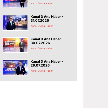
Kanal D Ana Haber
Kanal D Ana Haber -
31.07.2026
Kanal D Ana Haber
Kanal D Ana Haber -
30.07.2026
Kanal D Ana Haber
Kanal D Ana Haber -
29.07.2026
Kanal D Ana Haber