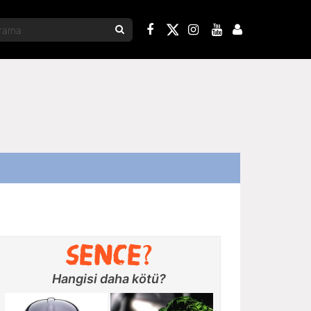
Hangisi daha kötü?