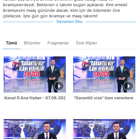
ikramiyelerdeydi. Beklenen o takvim bugün açıklandı. Kimi emekli
ikramiyesini maaş gününde alacak, kimi için de ödemeler öne
çekilecek. İşte gün gün ikramiye ve maaş takvimi!
Devamını Oku
Tümü
Bölümler
Fragmanlar
Özel Klipler
Kanal D Ana Haber - 07.08.2026
"Garantili vize" ilanı verenlere 3