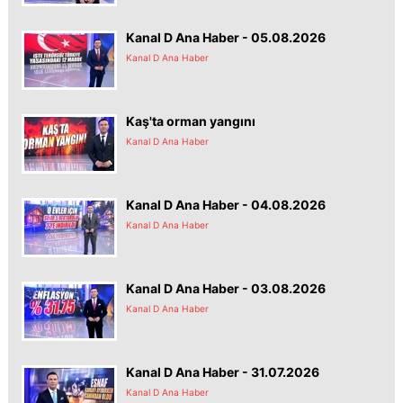
Kanal D Ana Haber - 05.08.2026
Kanal D Ana Haber
Kaş'ta orman yangını
Kanal D Ana Haber
Kanal D Ana Haber - 04.08.2026
Kanal D Ana Haber
Kanal D Ana Haber - 03.08.2026
Kanal D Ana Haber
Kanal D Ana Haber - 31.07.2026
Kanal D Ana Haber