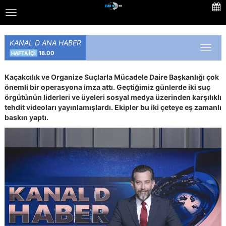
Skip
Toggle
to
navigation
main
content
KANAL D ANA HABER
Toggl
18.00
HAFTA İÇİ
naviga
Kaçakcılık ve Organize Suçlarla Mücadele Daire Başkanlığı çok
önemli bir operasyona imza attı. Geçtiğimiz günlerde iki suç
örgütünün liderleri ve üyeleri sosyal medya üzerinden karşılıklı
tehdit videoları yayınlamışlardı. Ekipler bu iki çeteye eş zamanlı
baskın yaptı.