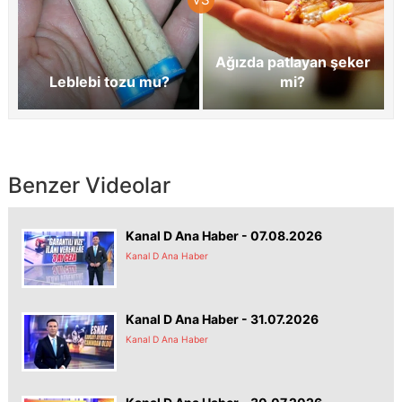
Ağızda patlayan şeker
Leblebi tozu mu?
mi?
Benzer Videolar
Kanal D Ana Haber - 07.08.2026
Kanal D Ana Haber
Kanal D Ana Haber - 31.07.2026
Kanal D Ana Haber