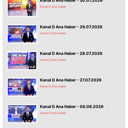
Kanal D Ana Haber - 30.07.2026
Kanal D Ana Haber
Kanal D Ana Haber - 29.07.2026
Kanal D Ana Haber
Kanal D Ana Haber - 28.07.2026
Kanal D Ana Haber
Kanal D Ana Haber - 27.07.2026
Kanal D Ana Haber
Kanal D Ana Haber - 06.08.2026
Kanal D Ana Haber