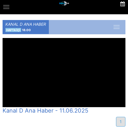
Skip
Toggle
to
navigation
main
content
KANAL D ANA HABER
Toggl
18.00
HAFTA İÇİ
naviga
Kanal D Ana Haber - 11.06.2025
1