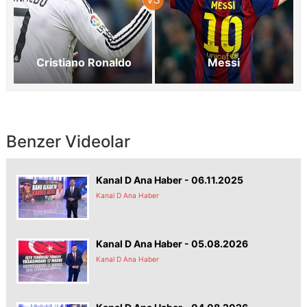
Cristiano Ronaldo
Messi
Benzer Videolar
Kanal D Ana Haber - 06.11.2025
Kanal D Ana Haber
Kanal D Ana Haber - 05.08.2026
Kanal D Ana Haber