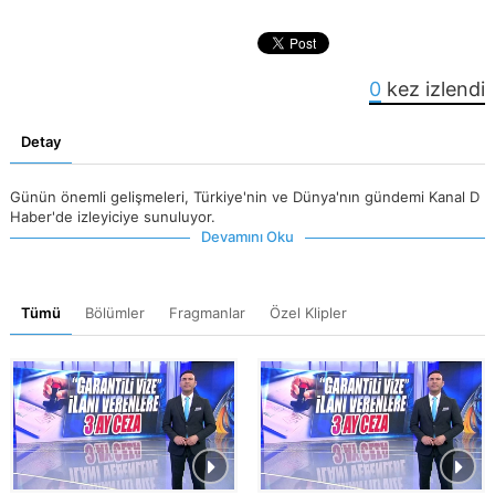
0
kez izlendi
Detay
Günün önemli gelişmeleri, Türkiye'nin ve Dünya'nın gündemi Kanal D
Haber'de izleyiciye sunuluyor.
Devamını Oku
Tümü
Bölümler
Fragmanlar
Özel Klipler