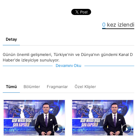
0
kez izlendi
Detay
Günün önemli gelişmeleri, Türkiye'nin ve Dünya'nın gündemi Kanal D
Haber'de izleyiciye sunuluyor.
Devamını Oku
Tümü
Bölümler
Fragmanlar
Özel Klipler