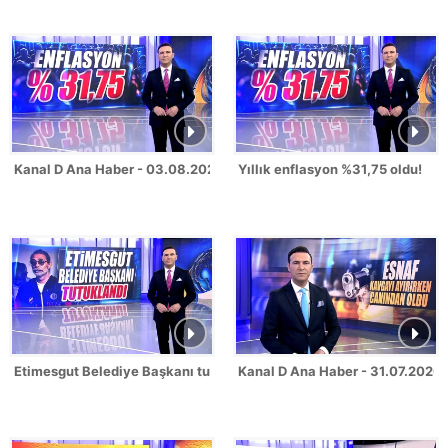
Kanal D Ana Haber - 03.08.2026
Yıllık enflasyon %31,75 oldu!
Etimesgut Belediye Başkanı tutuklandı!
Kanal D Ana Haber - 31.07.2026