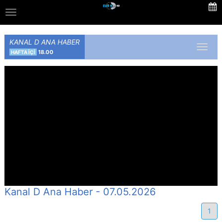
Skip
Toggle
to
navigation
main
content
KANAL D ANA HABER
Toggl
18.00
HAFTA İÇİ
naviga
Kanal D Ana Haber - 07.05.2026
1