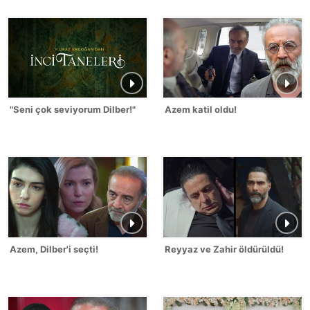
"Seni çok seviyorum Dilber!"
Azem katil oldu!
Azem, Dilber'i seçti!
Reyyaz ve Zahir öldürüldü!