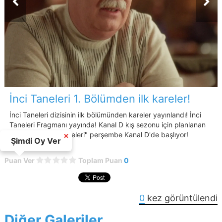
İnci Taneleri 1. Bölümden ilk kareler!
İnci Taneleri dizisinin ilk bölümünden kareler yayınlandı! İnci
Taneleri Fragmanı yayında! Kanal D kış sezonu için planlanan
yeni dizisi "İnci Taneleri" perşembe Kanal D'de başlıyor!
×
Şimdi Oy Ver
Puan Ver
Toplam Puan
0
0
kez görüntülendi
Diğer Galeriler