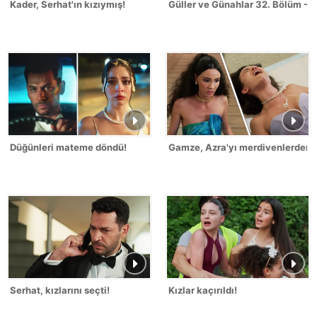
Kader, Serhat'ın kızıymış!
Güller ve Günahlar 32. Bölüm - S
Düğünleri mateme döndü!
Gamze, Azra'yı merdivenlerden it
Serhat, kızlarını seçti!
Kızlar kaçırıldı!