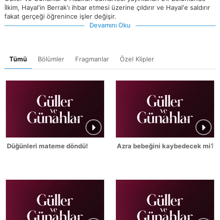
İlkim, Hayal'in Berrak'ı ihbar etmesi üzerine çıldırır ve Hayal'e saldırır
fakat gerçeği öğrenince işler değişir.
Devamını Oku
Tümü
Bölümler
Fragmanlar
Özel Klipler
Düğünleri mateme döndü!
Azra bebeğini kaybedecek mi?