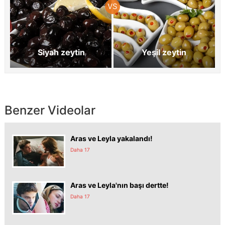
Siyah zeytin
Yeşil zeytin
Benzer Videolar
Aras ve Leyla yakalandı!
Daha 17
Aras ve Leyla'nın başı dertte!
Daha 17