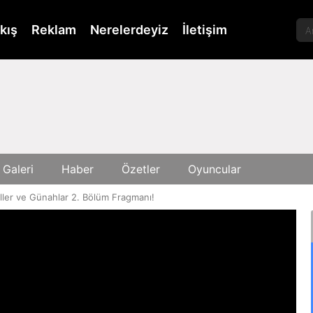
kış
Reklam
Nerelerdeyiz
İletişim
 Galeri
Haber
Özetler
Oyuncular
ller ve Günahlar 2. Bölüm Fragmanı!