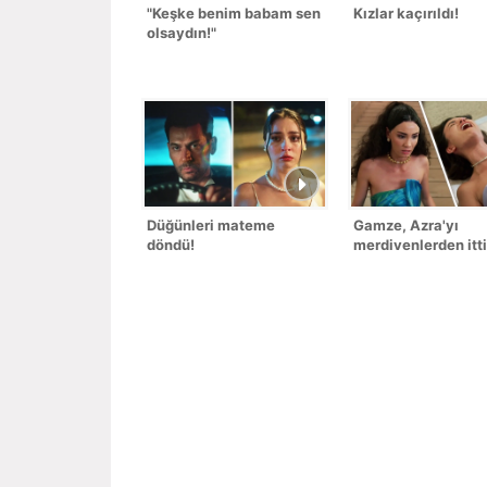
"Keşke benim babam sen
Kızlar kaçırıldı!
olsaydın!"
Düğünleri mateme
Gamze, Azra'yı
döndü!
merdivenlerden itti