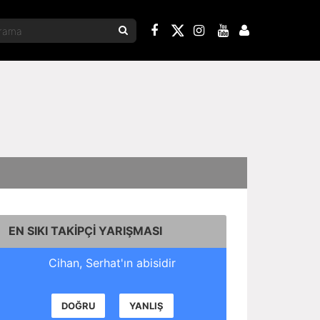
EN SIKI TAKİPÇİ YARIŞMASI
Cihan, Serhat'ın abisidir
DOĞRU
YANLIŞ