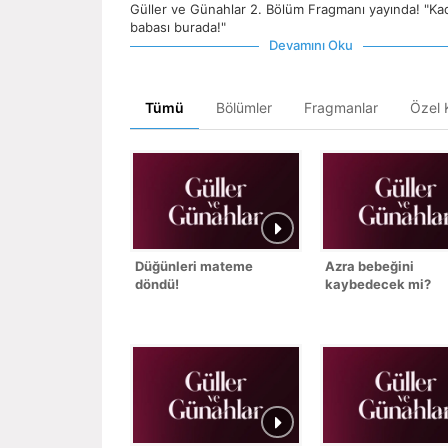
Güller ve Günahlar 2. Bölüm Fragmanı yayında! "Kad
babası burada!"
Devamını Oku
Tümü
Bölümler
Fragmanlar
Özel K
Düğünleri mateme
Azra bebeğini
döndü!
kaybedecek mi?