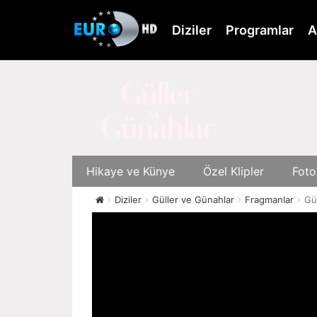
Skip
to
Diziler
Programlar
A
main
content
Hikaye ve Künye
Özel Klipler
Foto
Diziler
Güller ve Günahlar
Fragmanlar
Gü