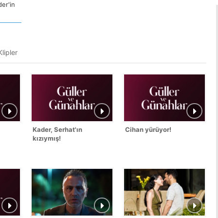
er'in
lipler
Kader, Serhat'ın
Cihan yürüyor!
kızıymış!