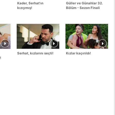
Kader, Serhat'ın
Güller ve Günahlar 32.
kızıymış!
Bölüm - Sezon Finali
Serhat, kızlarını seçti!
Kızlar kaçırıldı!
!