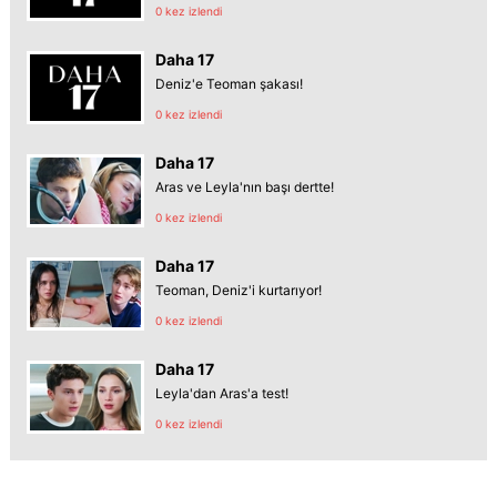
0 kez izlendi
Daha 17
Deniz'e Teoman şakası!
0 kez izlendi
Daha 17
Aras ve Leyla'nın başı dertte!
0 kez izlendi
Daha 17
Teoman, Deniz'i kurtarıyor!
0 kez izlendi
Daha 17
Leyla'dan Aras'a test!
0 kez izlendi