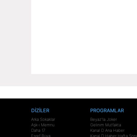
DİZİLER
PROGRAMLAR
Arka Sokaklar
Beyaz'la Joker
Aşk-ı Memnu
Gelinim Mutfakta
Daha 17
Kanal D Ana Haber
Eşref Rüya
Kanal D Haber Hafta Son