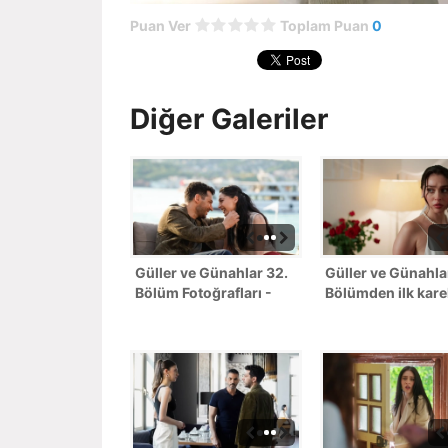
Puan Ver
Toplam Puan
0
Diğer Galeriler
Güller ve Günahlar 32.
Güller ve Günahla
Bölüm Fotoğrafları -
Bölümden ilk karel
Sezon Finali
Sezon Finali