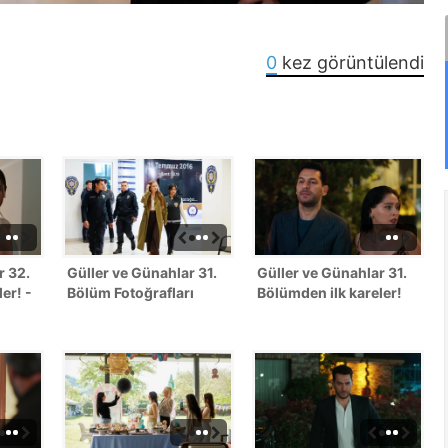
0
kez görüntülendi
r 32.
Güller ve Günahlar 31.
Güller ve Günahlar 31.
er! -
Bölüm Fotoğrafları
Bölümden ilk kareler!