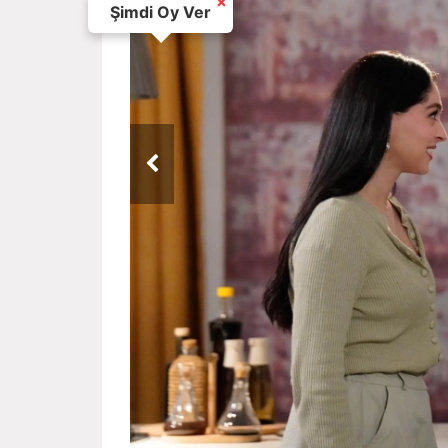
×
Şimdi Oy Ver