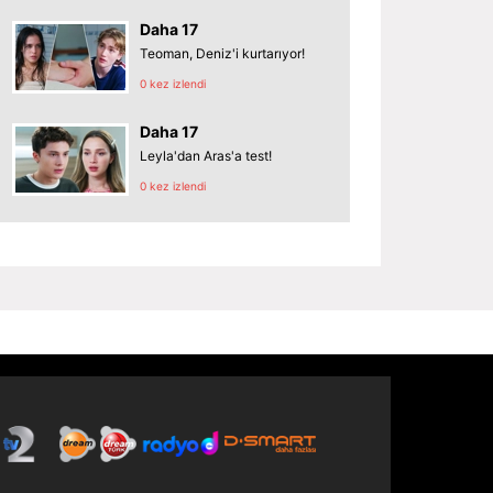
Daha 17
Teoman, Deniz'i kurtarıyor!
0 kez izlendi
Daha 17
Leyla'dan Aras'a test!
0 kez izlendi