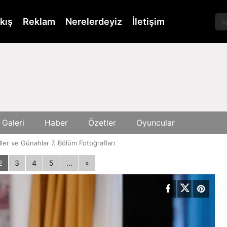
kış
Reklam
Nerelerdeyiz
İletişim
 Galeri
Haber
Özetler
Oyuncular
ler ve Günahlar 7. Bölüm Fotoğrafları
2
3
4
5
...
»