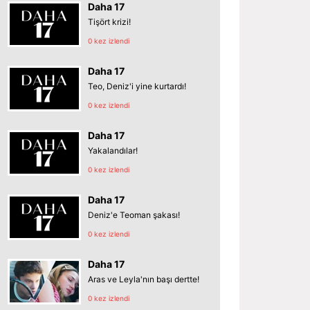
Daha 17
Tişört krizi!
0 kez izlendi
Daha 17
Teo, Deniz'i yine kurtardı!
0 kez izlendi
Daha 17
Yakalandılar!
0 kez izlendi
Daha 17
Deniz'e Teoman şakası!
0 kez izlendi
Daha 17
Aras ve Leyla'nın başı dertte!
0 kez izlendi