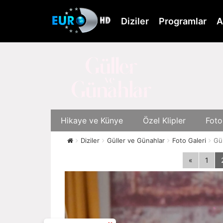
Skip
to
Diziler
Programlar
A
main
content
Hikaye ve Künye
Özel Klipler
Foto
Diziler
Güller ve Günahlar
Foto Galeri
Gül
«
1