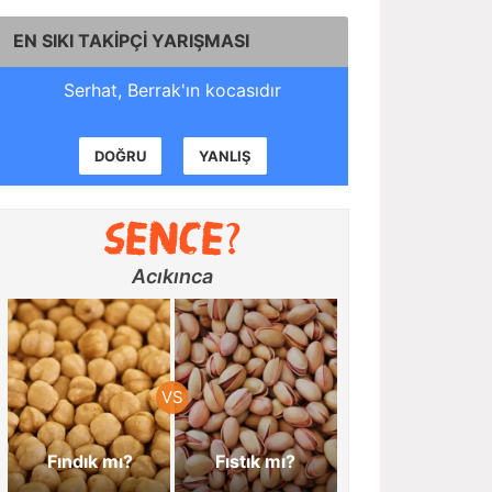
EN SIKI TAKİPÇİ YARIŞMASI
Serhat, Berrak'ın kocasıdır
DOĞRU
YANLIŞ
Acıkınca
Fındık mı?
Fıstık mı?