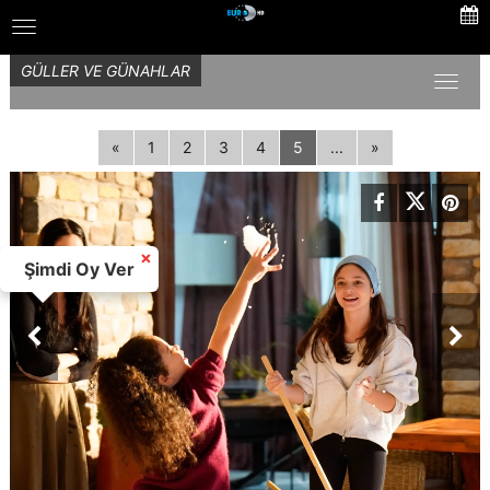
Skip
Toggle
to
navigation
main
GÜLLER VE GÜNAHLAR
content
Toggl
naviga
«
1
2
3
4
5
...
»
×
Şimdi Oy Ver