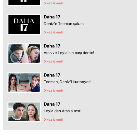
0 kez izlendi
Daha 17
Deniz'e Teoman şakası!
0 kez izlendi
Daha 17
Aras ve Leyla'nın başı dertte!
0 kez izlendi
Daha 17
Teoman, Deniz'i kurtarıyor!
0 kez izlendi
Daha 17
Leyla'dan Aras'a test!
0 kez izlendi