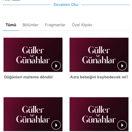
Devamını Oku
Tümü
Bölümler
Fragmanlar
Özel Klipler
Düğünleri mateme döndü!
Azra bebeğini kaybedecek mi?