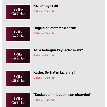
Kızlar kaçırıldı!
Güller ve Günahlar
Düğünleri mateme döndü!
Güller ve Günahlar
Azra bebeğini kaybedecek mi?
Güller ve Günahlar
Kader, Serhat'ın kızıymış!
Güller ve Günahlar
"Keşke benim babam sen olsaydın!"
Güller ve Günahlar