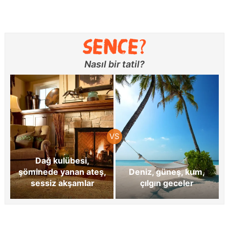
Nasıl bir tatil?
Dağ kulübesi,
şöminede yanan ateş,
Deniz, güneş, kum,
sessiz akşamlar
çılgın geceler