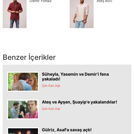
Demir Yılmaz
Ateş Avcı
Benzer İçerikler
Süheyla, Yasemin ve Demir'i fena
yakaladı!
Çatı Katı Aşk
Ateş ve Ayşen, Şuayip'e yakalandılar!
Çatı Katı Aşk
Gülriz, Asaf'a savaş açtı!