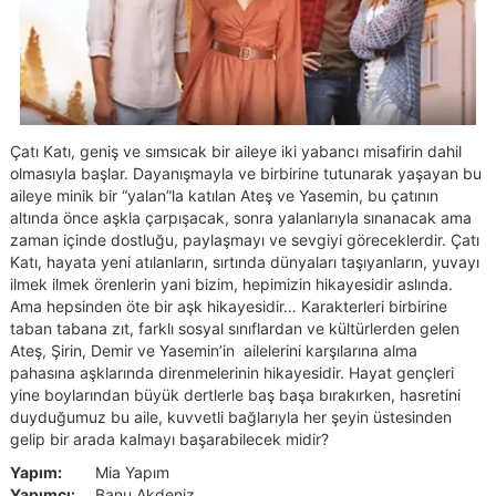
Çatı Katı, geniş ve sımsıcak bir aileye iki yabancı misafirin dahil
olmasıyla başlar. Dayanışmayla ve birbirine tutunarak yaşayan bu
aileye minik bir “yalan”la katılan Ateş ve Yasemin, bu çatının
altında önce aşkla çarpışacak, sonra yalanlarıyla sınanacak ama
zaman içinde dostluğu, paylaşmayı ve sevgiyi göreceklerdir. Çatı
Katı, hayata yeni atılanların, sırtında dünyaları taşıyanların, yuvayı
ilmek ilmek örenlerin yani bizim, hepimizin hikayesidir aslında.
Ama hepsinden öte bir aşk hikayesidir… Karakterleri birbirine
taban tabana zıt, farklı sosyal sınıflardan ve kültürlerden gelen
Ateş, Şirin, Demir ve Yasemin’in ailelerini karşılarına alma
pahasına aşklarında direnmelerinin hikayesidir. Hayat gençleri
yine boylarından büyük dertlerle baş başa bırakırken, hasretini
duyduğumuz bu aile, kuvvetli bağlarıyla her şeyin üstesinden
gelip bir arada kalmayı başarabilecek midir?
Yapım:
Mia Yapım
Yapımcı:
Banu Akdeniz