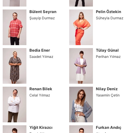
Bülent Seyran
Pelin Öztekin
Şuayip Durmaz
Süheyla Durmaz
Bedia Ener
Tülay Günal
Saadet Yılmaz
Perihan Yılmaz
Renan Bilek
Nilay Deniz
Celal Yılmaz
Yasemin Çetin
Yiğit Kirazcı
Furkan Andıç