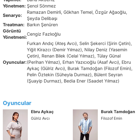
Yönetmen:
Şenol Sönmez
Ramazan Demirli, Gökhan Temel, Özgür Ağaoğlu,
Senaryo:
Şeyda Delibaşı
Treatman:
Barkın Şenüren
Görüntü
Cengiz Fazlıoğlu
Yönetmeni:
Furkan Andıç (Ateş Avcı), Selin Şekerci (Şirin Çetin),
Yiğit Kirazcı (Demir Yılmaz), Nilay Deniz (Yasemin
Çetin), Renan Bilek (Celal Yılmaz), Tülay Günal
Oyuncular:
(Perihan Yılmaz), Erhan Yazıcıoğlu (Asaf Avcı), Ebru
Aykaç (Gülriz Avcı), Burak Tamdoğan (Filozof Emin),
Pelin Öztekin (Süheyla Durmaz), Bülent Seyran
(Şuayip Durmaz), Bedia Ener (Saadet Yılmaz)
Oyuncular
Ebru Aykaç
Burak Tamdoğan
Gülriz Avcı
Filozof Emin