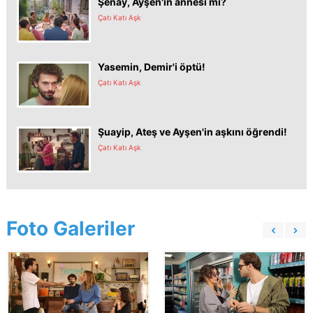
Şenay, Ayşen'in annesi mi?
Çatı Katı Aşk
Yasemin, Demir'i öptü!
Çatı Katı Aşk
Şuayip, Ateş ve Ayşen'in aşkını öğrendi!
Çatı Katı Aşk
Foto Galeriler