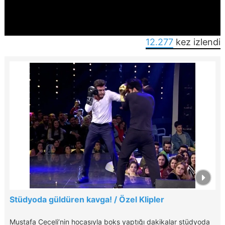
12.277
kez izlendi
Stüdyoda güldüren kavga! / Özel Klipler
Mustafa Ceceli’nin hocasıyla boks yaptığı dakikalar stüdyoda