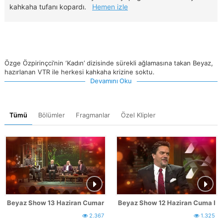
kahkaha tufanı kopardı.
Hemen izle
Özge Özpirinçci’nin ‘Kadın’ dizisinde sürekli ağlamasına takan Beyaz,
hazırlanan VTR ile herkesi kahkaha krizine soktu.
Devamını Oku
Tümü
Bölümler
Fragmanlar
Özel Klipler
Beyaz Show 13 Haziran Cumartesi Fragmanı
Beyaz Show 12 Haziran Cuma F
2.367
1.325