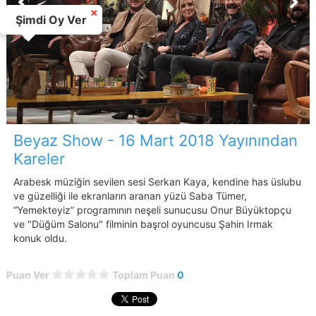
×
Şimdi Oy Ver
Beyaz Show - 16 Mart 2018 Yayınından
Kareler
Arabesk müziğin sevilen sesi Serkan Kaya, kendine has üslubu
ve güzelliği ile ekranların aranan yüzü Saba Tümer,
“Yemekteyiz” programının neşeli sunucusu Onur Büyüktopçu
ve "Düğüm Salonu" filminin başrol oyuncusu Şahin Irmak
konuk oldu.
Puan Ver
Toplam Puan
0