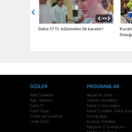
Daha 17 11. bölümden ilk kareler!
Kurals
Fotoğr
DİZİLER
PROGRAMLAR
Arka Sokaklar
Beyaz'la Joker
Aşk-ı Memnu
Gelinim Mutfakta
Daha 17
Kanal D Ana Haber
Eşref Rüya
Kanal D Haber Hafta Son
Güller ve Günahlar
Konuştukça
Uzak Şehir
Kuralsız Sokaklar
Magazin D Cumartesi