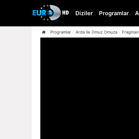
Skip
to
Diziler
Programlar
A
main
content
Programlar
Arda ile Omuz Omuza
Fragman