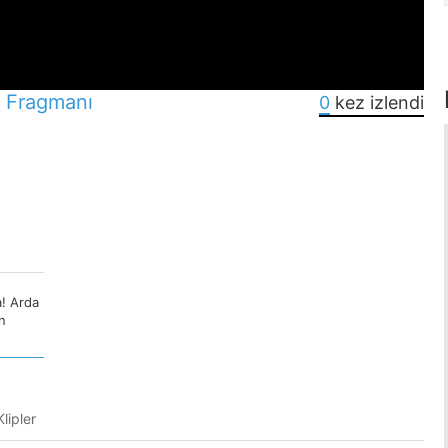
 Fragmanı
0
kez izlendi
! Arda
n
lipler