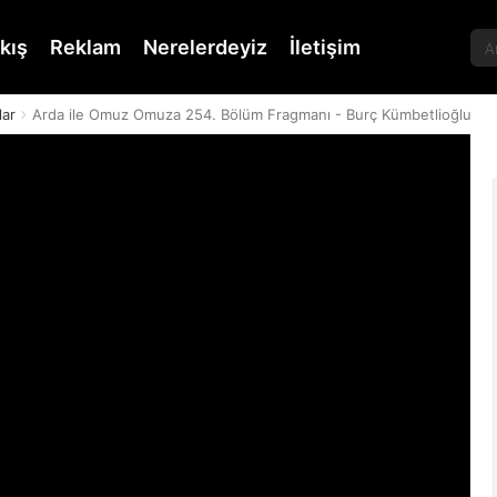
kış
Reklam
Nerelerdeyiz
İletişim
lar
Arda ile Omuz Omuza 254. Bölüm Fragmanı - Burç Kümbetlioğlu